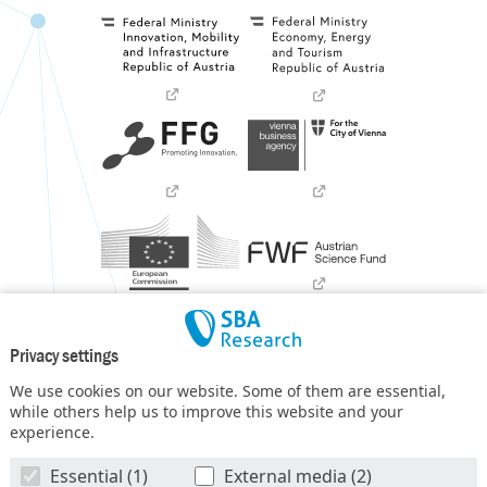
Privacy settings
We use cookies on our website. Some of them are essential,
while others help us to improve this website and your
experience.
SBA Research (SBA-K1) NGC is a COMET Center within the
Essential (1)
External media (2)
COMET – Competence Centers for Excellent Technologies