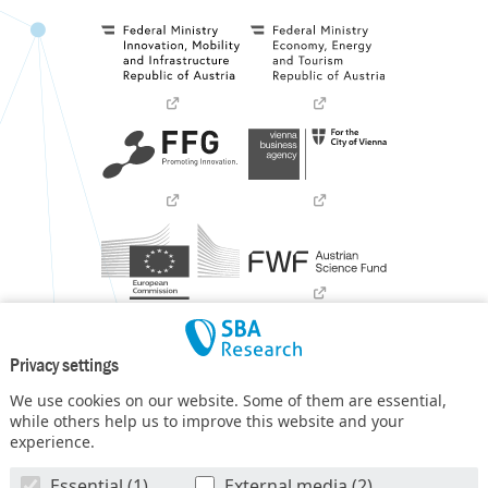
Privacy settings
We use cookies on our website. Some of them are essential,
while others help us to improve this website and your
experience.
SBA Research (SBA-K1) NGC is a COMET Center within the
Essential (1)
External media (2)