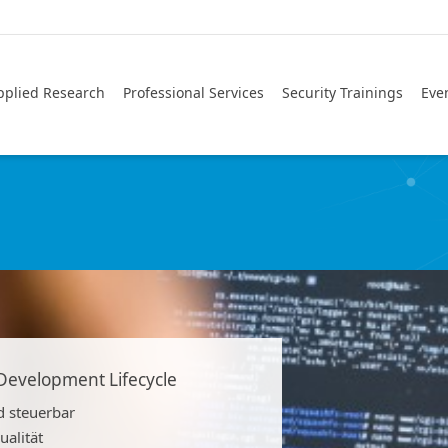
pplied Research
Professional Services
Security Trainings
Eve
 Development Lifecycle
d steuerbar
ualität