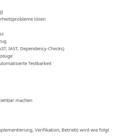
g)
erheitsprobleme lösen
ss
zug
AST, IAST, Dependency-Checks)
kzeuge
tomatisierte Testbarkeit
lziehbar machen
plementierung, Verifikation, Betrieb) wird wie folgt