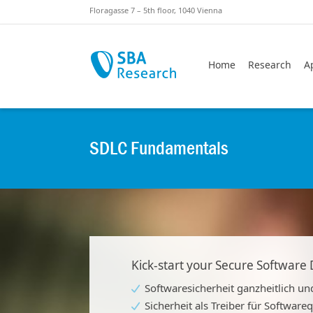
Sprungmarken
Springe zu:
Floragasse 7 – 5th floor, 1040 Vienna
Home
Research
A
SDLC Fundamentals
Kick-start your Secure Software
Softwaresicherheit ganzheitlich un
Sicherheit als Treiber für Softwareq