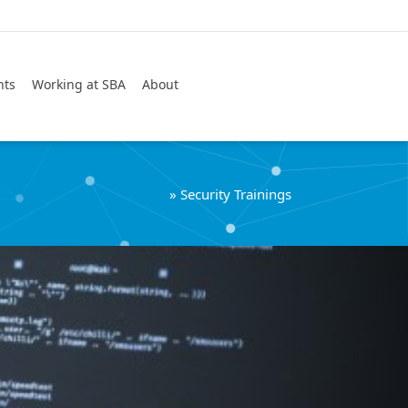
Suche
nts
Working at SBA
About
»
Security Trainings