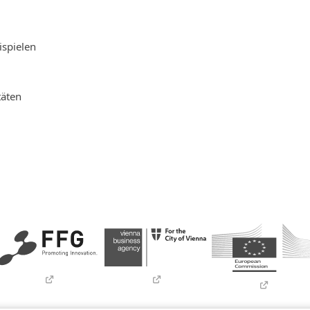
ispielen
M
täten