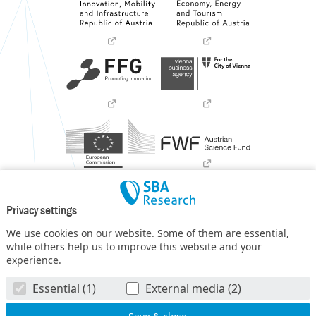
Privacy settings
We use cookies on our website. Some of them are essential,
while others help us to improve this website and your
experience.
SBA Research (SBA-K1) NGC is a COMET Center within the
Essential (1)
External media (2)
COMET – Competence Centers for Excellent Technologies
Programme
and funded by BMIMI, BMWET, and the federal