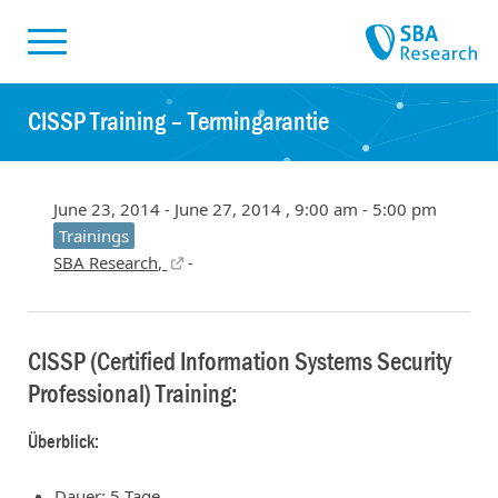
Skiplinks
Skip to:
CISSP Training – Termingarantie
June 23, 2014 - June 27, 2014 , 9:00 am - 5:00 pm
Trainings
SBA Research,
-
CISSP (Certified Information Systems Security
Professional) Training:
Überblick:
Dauer: 5 Tage