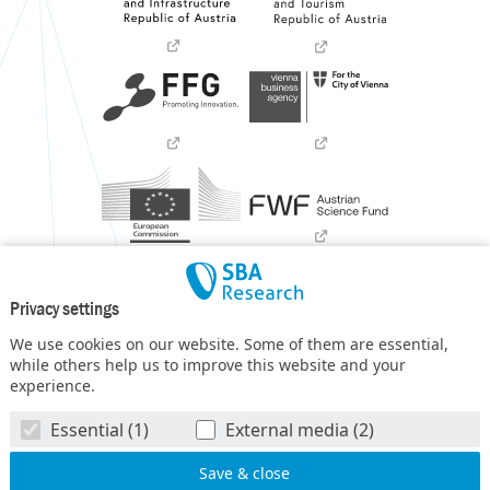
Privacy settings
We use cookies on our website. Some of them are essential,
while others help us to improve this website and your
experience.
SBA Research (SBA-K1) NGC is a COMET Center within the
Essential (1)
External media (2)
COMET – Competence Centers for Excellent Technologies
Programme
and funded by BMIMI, BMWET, and the federal
state of Vienna. The COMET Programme is managed by FFG.