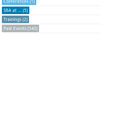
Conferences (1)
SBA at ... (5)
Trainings (2)
Past Events (540)