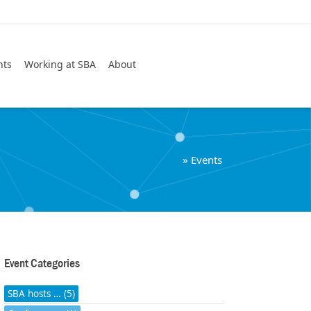
Search
nts
Working at SBA
About
»
Events
Event Categories
SBA hosts … (5)