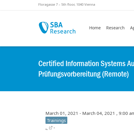
Skiplinks
Skip to:
Floragasse 7 – 5th floor, 1040 Vienna
Home
Research
A
Certified Information Systems Au
Prüfungsvorbereitung (Remote)
March 01, 2021 - March 04, 2021 , 9:00 a
Trainings
,
-