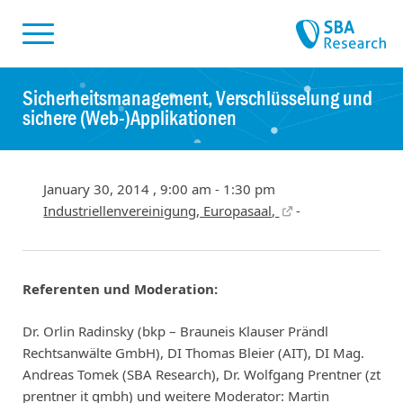
Skiplinks
Skip to:
Sicherheitsmanagement, Verschlüsselung und
sichere (Web-)Applikationen
January 30, 2014 , 9:00 am - 1:30 pm
Industriellenvereinigung, Europasaal,
-
Referenten und Moderation:
Dr. Orlin Radinsky (bkp – Brauneis Klauser Prändl
Rechtsanwälte GmbH), DI Thomas Bleier (AIT), DI Mag.
Andreas Tomek (SBA Research), Dr. Wolfgang Prentner (zt
prentner it gmbh) und weitere Moderator: Martin