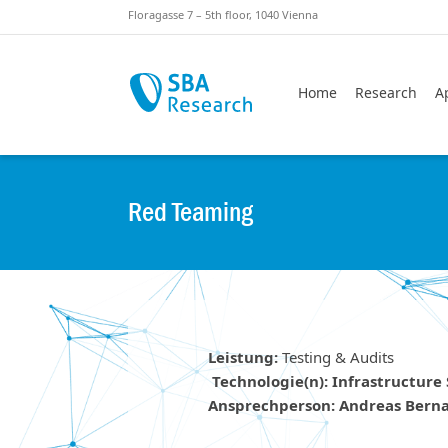
Sprungmarken
Springe zu:
Floragasse 7 – 5th floor, 1040 Vienna
Home
Research
A
Red Teaming
Leistung:
Testing & Audits
Technologie(n): Infrastructure 
Ansprechperson: Andreas Bern