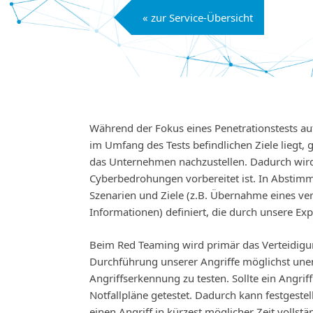
« zur Service-Übersicht
Während der Fokus eines Penetrationstests au
im Umfang des Tests befindlichen Ziele liegt, 
das Unternehmen nachzustellen. Dadurch wird
Cyberbedrohungen vorbereitet ist. In Abstim
Szenarien und Ziele (z.B. Übernahme eines ve
Informationen) definiert, die durch unsere Exp
Beim Red Teaming wird primär das Verteidigun
Durchführung unserer Angriffe möglichst unen
Angriffserkennung zu testen. Sollte ein Angri
Notfallpläne getestet. Dadurch kann festgeste
einen Angriff in kürzest möglicher Zeit vollstä