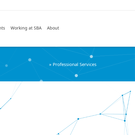
Suche
nts
Working at SBA
About
»
Professional Services